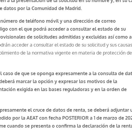
en a la presentación de la solicitud en su nombre y, en su c
 de datos por la Comunidad de Madrid.
n número de teléfono móvil y una dirección de correo
digo con el que podrá acceder a consultar el estado de su
rovisionales de solicitudes admitidas y excluidas así como a
podrán acceder a consultar el estado de su solicitud y sus causa
plimiento de la normativa vigente en materia de protección d
el caso de que se oponga expresamente a la consulta de da
deberá marcar la opción y expresar los motivos de la
tación exigida en las bases reguladoras y en la orden de
xpresamente el cruce de datos de renta, se deberá adjuntar 
expedido por la AEAT con fecha POSTERIOR a 1 de marzo de 20
e cuando se presenta o confirma la declaración de la rent