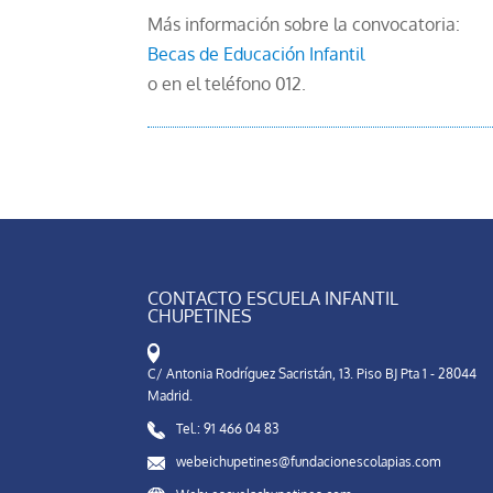
Más información sobre la convocatoria:
Becas de Educación Infantil
o en el teléfono 012.
CONTACTO ESCUELA INFANTIL
CHUPETINES
C/ Antonia Rodríguez Sacristán, 13. Piso BJ Pta 1 - 28044
Madrid.
Tel.: 91 466 04 83
webeichupetines@fundacionescolapias.com