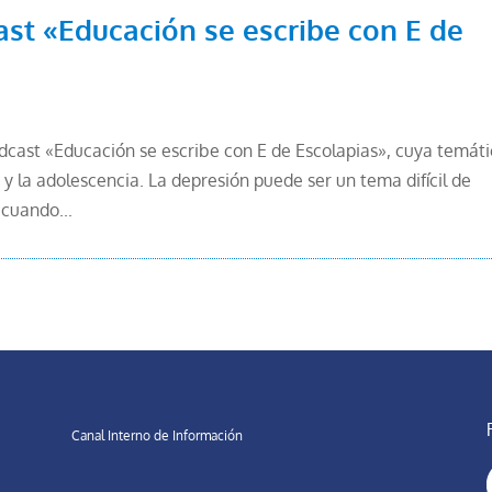
st «Educación se escribe con E de
odcast «Educación se escribe con E de Escolapias», cuya temát
 y la adolescencia. La depresión puede ser un tema difícil de
 cuando...
Canal Interno de Información